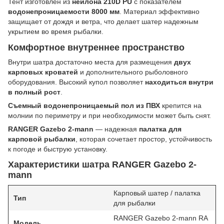
Тент изготовлен из
нейлона 210D PU
с показателем
водонепроницаемости 8000 мм
. Материал эффективно
защищает от дождя и ветра, что делает шатер надежным
укрытием во время рыбалки.
Комфортное внутреннее пространство
Внутри шатра достаточно места для размещения
двух
карповых кроватей
и дополнительного рыболовного
оборудования. Высокий купол позволяет
находиться внутри
в полный рост
.
Съемный водонепроницаемый пол из ПВХ
крепится на
молнии по периметру и при необходимости может быть снят.
RANGER Gazebo 2-mann
— надежная
палатка для
карповой рыбалки
, которая сочетает простор, устойчивость
к погоде и быструю установку.
Характеристики шатра RANGER Gazebo 2-
mann
Карповый шатер / палатка
Тип
для рыбалки
RANGER Gazebo 2-mann RA
Модель