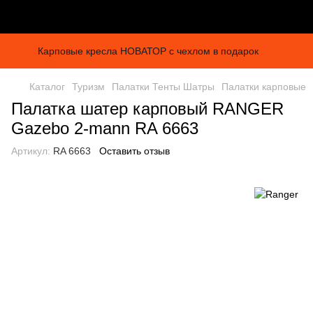
Карповые кресла НОВАТОР с чехлом в подарок
Каталог
Туризм
Палатки Тенты Шатры
Палатки карповые
Палатка шатер карповый RANGER
Gazebo 2-mann RA 6663
Артикул:
RA 6663
Оставить отзыв