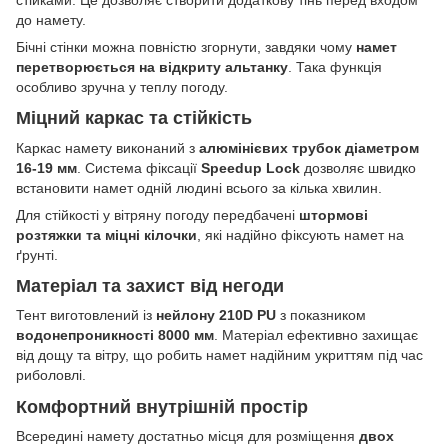
стійками. Це дозволяє створити додаткову тінь перед входом
до намету.
Бічні стінки можна повністю згорнути, завдяки чому
намет
перетворюється на відкриту альтанку
. Така функція
особливо зручна у теплу погоду.
Міцний каркас та стійкість
Каркас намету виконаний з
алюмінієвих трубок діаметром
16-19 мм
. Система фіксації
Speedup Lock
дозволяє швидко
встановити намет одній людині всього за кілька хвилин.
Для стійкості у вітряну погоду передбачені
штормові
розтяжки та міцні кілочки
, які надійно фіксують намет на
ґрунті.
Матеріал та захист від негоди
Тент виготовлений із
нейлону 210D PU
з показником
водонепроникності 8000 мм
. Матеріал ефективно захищає
від дощу та вітру, що робить намет надійним укриттям під час
риболовлі.
Комфортний внутрішній простір
Всередині намету достатньо місця для розміщення
двох