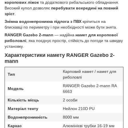
коропових ліжок
та додаткового рибальського обладнання.
Високий купол дозволяє
перебувати всередині на повний
зріст
.
Знімна водонепроникна підлога з ПВХ
кріпиться на
блискавці по периметру і при необхідності може бути знята.
RANGER Gazebo 2-mann
— надійна
намет для коропової
риболовлі
, яка поєднує простір, стійкість до погоди та швидку
установку.
Характеристики намету RANGER Gazebo 2-
mann
Карповий намет / намет для
Тип
риболовлі
RANGER Gazebo 2-mann RA
Модель
6663
Кількість місць
2 особи
Матеріал тенту
Нейлон 210D PU
Водонепроникність
8000 мм
Каркас
Алюмінієві трубки 16-19 мм