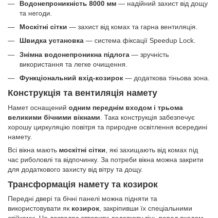
Водонепроникність 8000 мм
— надійний захист від дощу
та негоди.
Москітні сітки
— захист від комах та гарна вентиляція.
Швидка установка
— система фіксації Speedup Lock.
Знімна водонепроникна підлога
— зручність
використання та легке очищення.
Функціональний вхід-козирок
— додаткова тіньова зона.
Конструкція та вентиляція намету
Намет оснащений
одним переднім входом і трьома
великими бічними вікнами
. Така конструкція забезпечує
хорошу циркуляцію повітря та природне освітлення всередині
намету.
Всі вікна мають
москітні сітки
, які захищають від комах під
час риболовлі та відпочинку. За потреби вікна можна закрити
для додаткового захисту від вітру та дощу.
Трансформація намету та козирок
Передні двері та бічні панелі можна підняти та
використовувати як
козирок
, закріпивши їх спеціальними