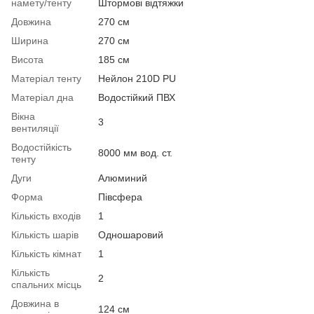
намету/тенту
Штормові відтяжки
Довжина
270 см
Ширина
270 см
Висота
185 см
Матеріал тенту
Нейлон 210D PU
Матеріал дна
Водостійкий ПВХ
Вікна
3
вентиляції
Водостійкість
8000 мм вод. ст.
тенту
Дуги
Алюминий
Форма
Півсфера
Кількість входів
1
Кількість шарів
Одношаровий
Кількість кімнат
1
Кількість
2
спальних місць
Довжина в
124 см