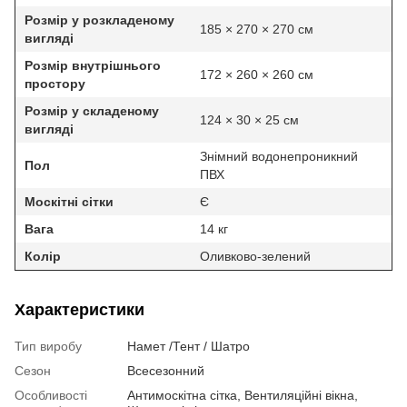
Розмір у розкладеному
185 × 270 × 270 см
вигляді
Розмір внутрішнього
172 × 260 × 260 см
простору
Розмір у складеному
124 × 30 × 25 см
вигляді
Знімний водонепроникний
Пол
ПВХ
Москітні сітки
Є
Вага
14 кг
Колір
Оливково-зелений
Характеристики
Тип виробу
Намет /Тент / Шатро
Сезон
Всесезонний
Особливості
Антимоскітна сітка, Вентиляційні вікна,