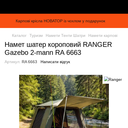
Карпові крісла НОВАТОР із чохлом у подарунок
Каталог
Туризм
Намети Тенти Шатри
Намети карпові
Намет шатер короповий RANGER
Gazebo 2-mann RA 6663
Артикул:
RA 6663
Написати відгук