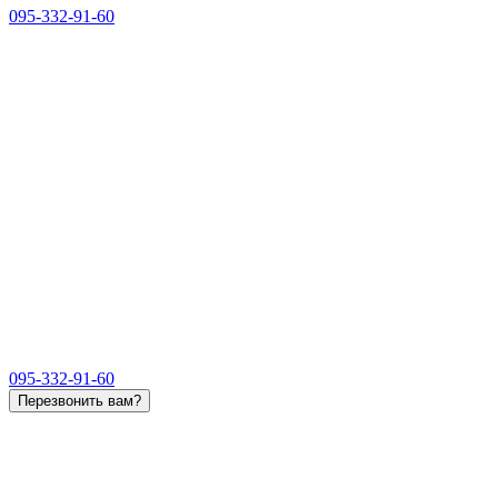
095-332-91-60
095-332-91-60
Перезвонить вам?