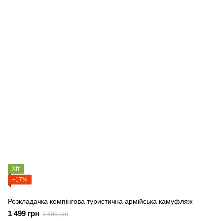
Хіт
−17%
Розкладачка кемпінгова туристична армійська камуфляж
1 499 грн
1 800 грн