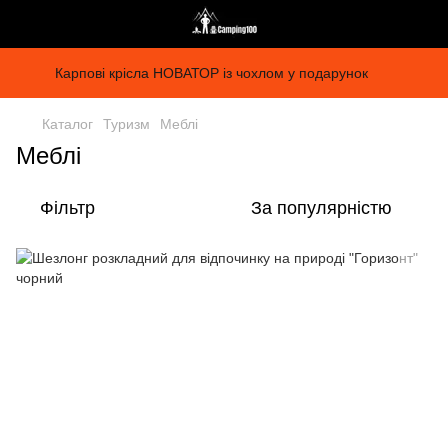
Карпові крісла НОВАТОР із чохлом у подарунок
Каталог
Туризм
Меблі
Меблі
Фільтр
За популярністю