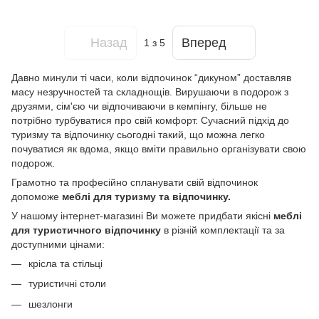
Назад
Вперед
1
з 5
Давно минули ті часи, коли відпочинок “дикуном” доставляв
масу незручностей та складнощів. Вирушаючи в подорож з
друзями, сім'єю чи відпочиваючи в кемпінгу, більше не
потрібно турбуватися про свій комфорт. Сучасний підхід до
туризму та відпочинку сьогодні такий, що можна легко
почуватися як вдома, якщо вміти правильно організувати свою
подорож.
Грамотно та професійно спланувати свій відпочинок
допоможе
меблі для туризму та відпочинку.
У нашому інтернет-магазині Ви можете придбати якісні
меблі
для туристичного відпочинку
в різній комплектації та за
доступними цінами:
крісла та стільці
туристичні столи
шезлонги