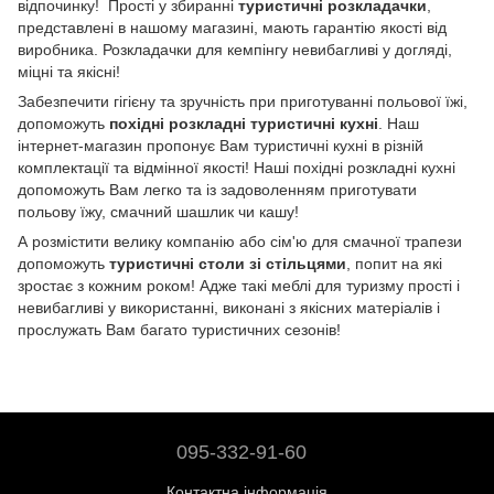
відпочинку! Прості у збиранні
туристичні розкладачки
,
представлені в нашому магазині, мають гарантію якості від
виробника. Розкладачки для кемпінгу невибагливі у догляді,
міцні та якісні!
Забезпечити гігієну та зручність при приготуванні польової їжі,
допоможуть
похідні розкладні туристичні кухні
. Наш
інтернет-магазин пропонує Вам туристичні кухні в різній
комплектації та відмінної якості! Наші похідні розкладні кухні
допоможуть Вам легко та із задоволенням приготувати
польову їжу, смачний шашлик чи кашу!
А розмістити велику компанію або сім'ю для смачної трапези
допоможуть
туристичні столи зі стільцями
, попит на які
зростає з кожним роком! Адже такі меблі для туризму прості і
невибагливі у використанні, виконані з якісних матеріалів і
прослужать Вам багато туристичних сезонів!
095-332-91-60
Контактна інформація