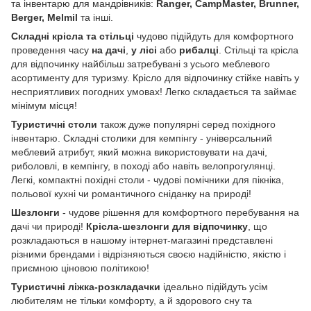
та інвентарю для мандрівників:
Ranger, CampMaster, Brunner,
Berger, Melmil
та інші.
Складні крісла та стільці
чудово підійдуть для комфортного
проведення часу
на дачі
,
у лісі
або
рибалці
. Стільці та крісла
для відпочинку найбільш затребувані з усього меблевого
асортименту для туризму. Крісло для відпочинку стійке навіть у
несприятливих погодних умовах! Легко складається та займає
мінімум місця!
Туристичні столи
також дуже популярні серед похідного
інвентарю. Складні столики для кемпінгу - універсальний
меблевий атрибут, який можна використовувати на дачі,
риболовлі, в кемпінгу, в поході або навіть велопрогулянці.
Легкі, компактні похідні столи - чудові помічники для пікніка,
польової кухні чи романтичного сніданку на природі!
Шезлонги
- чудове рішення для комфортного перебування на
дачі чи природі!
Крісла-шезлонги для відпочинку
, що
розкладаються в нашому інтернет-магазині представлені
різними брендами і відрізняються своєю надійністю, якістю і
приємною ціновою політикою!
Туристичні ліжка-розкладачки
ідеально підійдуть усім
любителям не тільки комфорту, а й здорового сну та