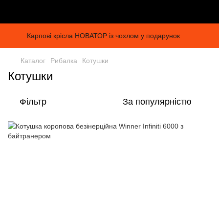
Карпові крісла НОВАТОР із чохлом у подарунок
Каталог
Рибалка
Котушки
Котушки
Фільтр
За популярністю