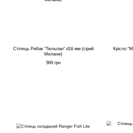
Стілець Рибак "Тюльпан" d16 мм (сірий
Крісло "М
Меланж)
900 грн