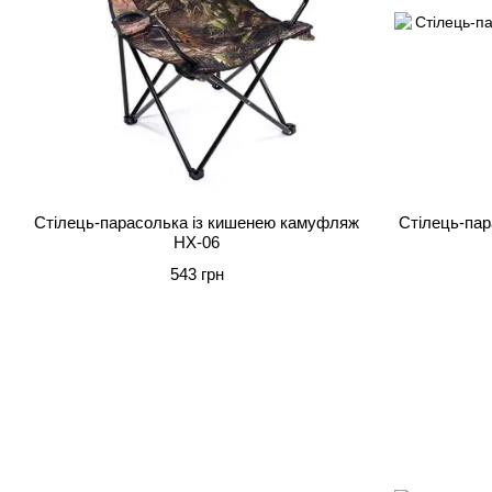
Стілець-парасолька із кишенею камуфляж
Стілець-пар
HX-06
543 грн