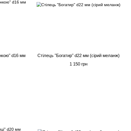
нкою" d16 мм
Стілець "Богатир" d22 мм (сірий меланж)
1 150 грн