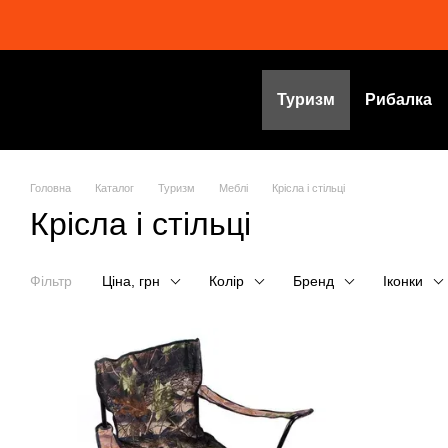
Перейти до основного контенту
Туризм
Рибалка
Головна
Каталог
Туризм
Меблі
Крісла і стільці
Крісла і стільці
Фільтр
Ціна, грн
Колір
Бренд
Іконки