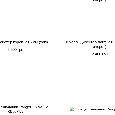
айстер короп" d16 мм (хакі)
Крісло "Директор Лайт "d19
очерет)
2 500 грн
2 400 грн