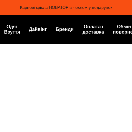
Карпові крісла НОВАТОР із чохлом у подарунок
Одяг
Оплата і
Обмін
Дайвінг
Бренди
Взуття
доставка
поверн