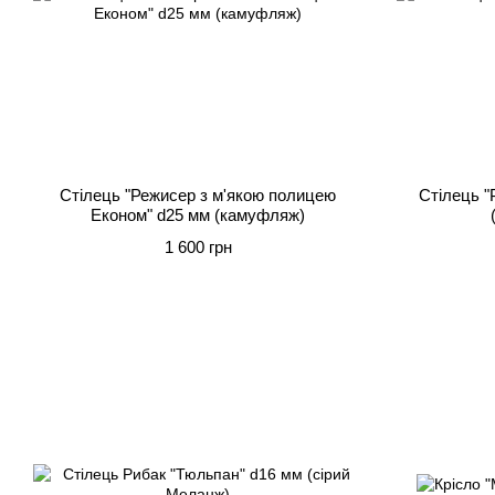
Стілець "Режисер з м'якою полицею
Стілець "
Економ" d25 мм (камуфляж)
1 600 грн