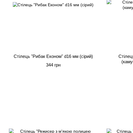
Стілець "Рибак Економ" d16 мм (сірий)
Стілец
(каму
344 грн