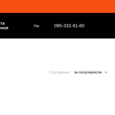
 та
095-332-91-60
Укр
ення
Сортування:
за популярністю