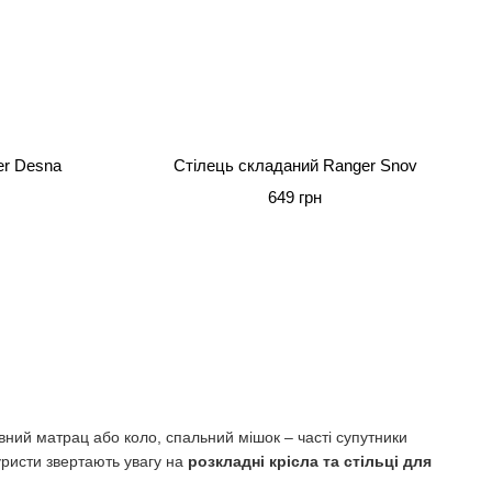
er Desna
Стілець складаний Ranger Snov
649 грн
вний матрац або коло, спальний мішок – часті супутники
уристи звертають увагу на
розкладні крісла та стільці для