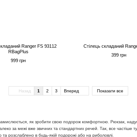
складаний Ranger FS 93112
Стілець складаний Rang
RBagPlus
399 грн
999 грн
Назад
1
2
3
Вперед
Показати все
к замислюється, як зробити свою подорож комфортною. Рюкзак, наду
алеко за межі вже звичних та стандартних речей. Так, все частіше т
о та розслаблено в будь-якій подорожі або на риболовлі.