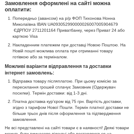
Замовлення оформлені на сайті можна
оплатити:
Попередньо (авансом) на р/р ФОП Тихонова Нонна
Миколаївна IBAN UA093052990000026007005904679
ЄДРПОУ 2711201164 Приватбанку, через Приват 24 або
карткою Visa
Накладенним платежем при доставці Новою Поштою. На
Новій пошті можлива оплата при отриманні товару
готівкою або за терміналом.
Можливі варіанти відправлення та доставки
інтернет замовлень:
Відправка товару післяплатою. При цьому комісію за
пересилання грошей сплачує Замовник (Одержувач
посилки). Термін доставки: від 1-3 дні.
Платна доставка кур'єром від 75 грн. Вартість доставки,
згідно з тарифом Нової Пошти. Термін платної доставки не
більше трьох днів після оформлення та підтвердження
замовлення.
Не всі представлені на сайті товари є в наявності! Деякі товари
можуть бути тимчасово відсутні або поставляються на