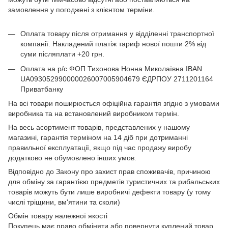
замовлення у погоджені з клієнтом терміни.
Оплата товару після отримання у відділенні транспортної
компанії. Накладений платіж тариф нової пошти 2% від
суми післяплати +20 грн.
Оплата на р/с ФОП Тихонова Нонна Миколаївна IBAN
UA093052990000026007005904679 ЄДРПОУ 2711201164
Приватбанку
На всі товари поширюється офіційна гарантія згідно з умовами
виробника та на встановлений виробником термін.
На весь асортимент товарів, представлених у нашому
магазині, гарантія терміном на 14 діб при дотриманні
правильної експлуатації, якщо під час продажу виробу
додатково не обумовлено інших умов.
Відповідно до Закону про захист прав споживачів, причиною
для обміну за гарантією предметів туристичних та рибальських
товарів можуть бути лише виробничі дефекти товару (у тому
числі тріщини, вм'ятини та сколи)
Обмін товару належної якості
Покупець має право обміняти або повернути куплений товар