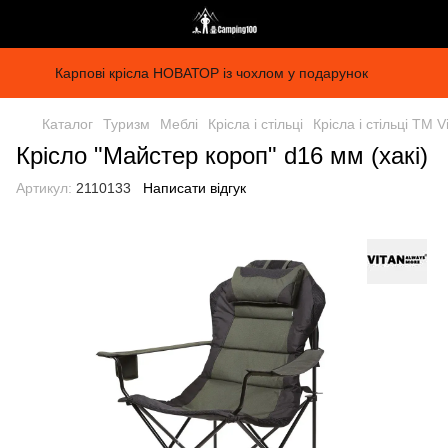
Карпові крісла НОВАТОР із чохлом у подарунок
Каталог
Туризм
Меблі
Крісла і стільці
Крісла і стільці ТМ V
Крісло "Майстер короп" d16 мм (хакі)
Артикул:
2110133
Написати відгук