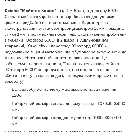
Крісло "Майстер Короп"
- від ТМ Вітан, код товару 5970.
Складні меблі від українського виробника за доступними
цінами, придбайте в інтернет-магазині. Каркас крісла
сконструйований зі сталевої труби діаметром 16мм, товщина
стінки 1мм, з полімерним покриттям. Отшів тканини зроблений
з тканини "Оксфорд 600D" в 2 шари, з ущільнювачем
всередині, м'якої сітки і поролону. "Оксфорд 600D" -
надзвичайно міцний матеріал, що обумовлено входженням до
її складу нейлонових або поліестерових волокон. Це
забезпечує гладкість тканини, її довговічність і зносостійкість.
"Оксфорд 600D" не продувається, не вигорає на сонці і не
вбирає вологу (завдяки водовідштовхувальним просочення з
вивороту).
Вага виробу 5кг, причому максимальне навантаження
120кг.
Габаритний розмір в розкладеному вигляді: 1020х850х580
мм,
Габаритний розмір в складеному вигляді: 1030х300х400
мм.
Насолоджуйтеся відпочинком на природі разом з кемпінгової