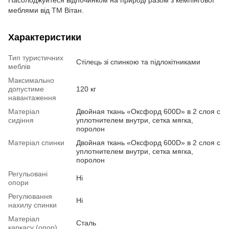
меблями від ТМ Вітан.
Характеристики
Тип туристичних
Стілець зі спинкою та підлокітниками
меблів
Максимально
допустиме
120 кг
навантаження
Матеріал
Двойная ткань «Оксфорд 600D» в 2 слоя с
сидіння
уплотнителем внутри, сетка мягка,
поролон
Матеріал спинки
Двойная ткань «Оксфорд 600D» в 2 слоя с
уплотнителем внутри, сетка мягка,
поролон
Регульовані
Ні
опори
Регулювання
Ні
нахилу спинки
Матеріал
Сталь
каркасу (опор)