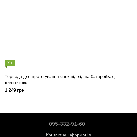
Хіт
Торпеда для протягування сіток під лід на батарейках,
пластикова
1 249 грн
095-332-91-60
Контактна інформація