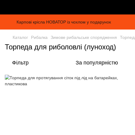
Карпові крісла НОВАТОР із чохлом у подарунок
Каталог
Рибалка
Зимове рибальське спорядження
Торпед
Торпеда для риболовлі (луноход)
Фільтр
За популярністю