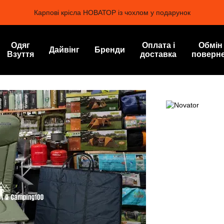
Карпові крісла НОВАТОР із чохлом у подарунок
Одяг
Оплата і
Обмін
Дайвінг
Бренди
Взуття
доставка
поверн