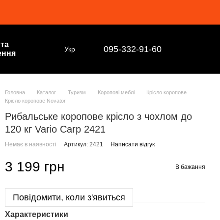
 та
095-332-91-60
Укр
ення
Головна
Каталог
Туризм
Коропові меблі
Крісло коропове
Крісло коропове Novator
Рибальське коропове крісло з чохлом до
120 кг Vario Carp 2421
Немає в наявності
Артикул: 2421
Написати відгук
3 199 грн
В бажання
Повідомити, коли з'явиться
Характеристики