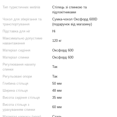
Тип туристичних меблів
Стілець зі спинкою та
підлокітниками
Чохол для зберігання та
Сумка-чохол Оксфорд 600D
транспортування
(подарунок від магазину)
Підставка для ніг
Ні
Максимально допустиме
120 кг
навантаження
Матеріал сидіння
Оксфорд 600
Матеріал спинки
Оксфорд 600
Регулювання нахилу
Так
спинки
Регульовані опори
Так
Глибина стільця
50 мм
Ширина стільця
48 мм
Висота сидіння стільця
35 мм
Висота стільця з
60 мм
урахуванням спинки
Матеріал каркасу (опор)
Сталь