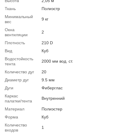
Высота
2,05 м
Ткань
Полиэстр
Минимальный
9 кг
вес
Окна
2
вентиляции
Плотность
210 D
Вид
Куб
Водостойкость
2000 мм вод. ст.
тента
Количество дуг
20
Диаметр дуг
9.5 мм
Дуги
Фиберглас
Каркас
Внутренний
палатки/тента
Материал
Полиэстер
Форма
Куб
Количество
1
входов