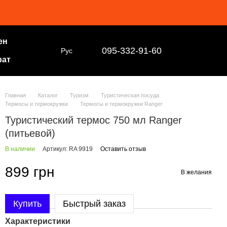
ен
095-332-91-60
Рус
рат
Главная
Каталог
Туризм
Туристическая посуда
Термосы и термокружки
Термосы и термокружки Ranger
Туристический термос 750 мл Ranger
(питьевой)
В наличии
Артикул: RA 9919
Оставить отзыв
899 грн
В желания
Купить
Быстрый заказ
Характеристики