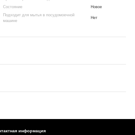
Состояние
Новое
Подходит для мытья в посудомоечной
Нет
машине
нтактная информация