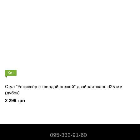
Хит
Стул "Режиссёр с твердой полкой" двойная ткань d25 мм
(дубок)
2 299 грн
095-332-91-60