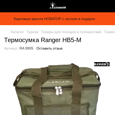
Карповые кресла НОВАТОР с чехлом в подарок
Каталог
Туризм
Товары для походов и путешествий
Термо
Термосумка Ranger HB5-M
Артикул:
RA 9905
Оставить отзыв