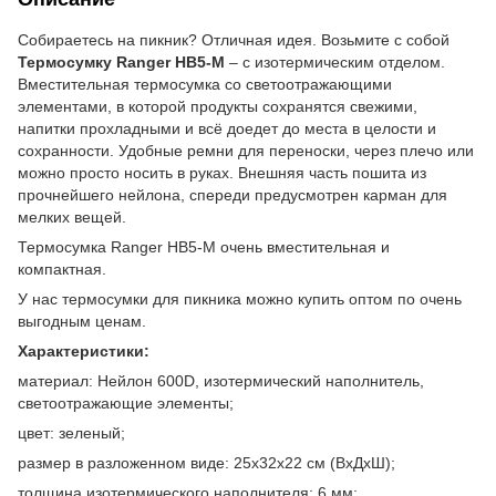
Собираетесь на пикник? Отличная идея. Возьмите с собой
Термосумку Ranger HB5-M
– с изотермическим отделом.
Вместительная термосумка со светоотражающими
элементами, в которой продукты сохранятся свежими,
напитки прохладными и всё доедет до места в целости и
сохранности. Удобные ремни для переноски, через плечо или
можно просто носить в руках. Внешняя часть пошита из
прочнейшего нейлона, спереди предусмотрен карман для
мелких вещей.
Термосумка Ranger HB5-M очень вместительная и
компактная.
У нас термосумки для пикника можно купить оптом по очень
выгодным ценам.
Характеристики:
материал: Нейлон 600D, изотермический наполнитель,
светоотражающие элементы;
цвет: зеленый;
размер в разложенном виде: 25х32х22 см (ВхДхШ);
толщина изотермического наполнителя: 6 мм;