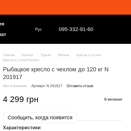
ен
095-332-91-60
Рус
рат
Главная
Каталог
Туризм
Мебель
Кресла и стулья
Кресла и стулья Novator
Рыбацкое кресло с чехлом до 120 кг N
201917
Нет в наличии
Артикул: N 201917
Оставить отзыв
4 299 грн
В желания
Сообщить, когда появится
Характеристики