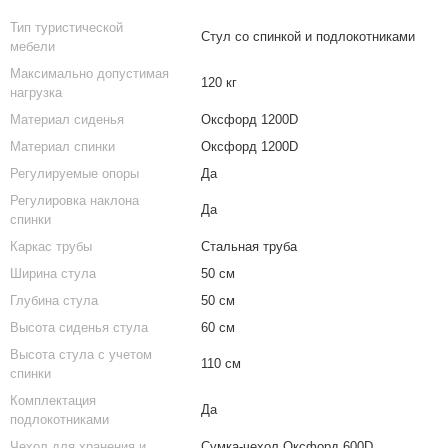
Тип туристической
Стул со спинкой и подлокотниками
мебели
Максимально допустимая
120 кг
нагрузка
Материал сиденья
Оксфорд 1200D
Материал спинки
Оксфорд 1200D
Регулируемые опоры
Да
Регулировка наклона
Да
спинки
Каркас трубы
Cтальная труба
Ширина стула
50 см
Глубина стула
50 см
Высота сиденья стула
60 см
Высота стула с учетом
110 см
спинки
Комплектация
Да
подлокотниками
Чехол для хранения и
Сумка-чехол Оксфорд 600D