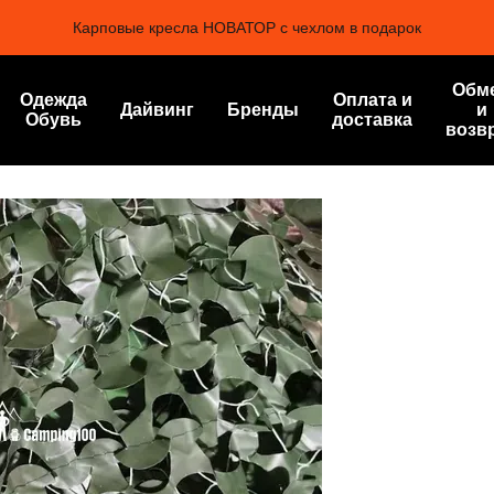
Карповые кресла НОВАТОР с чехлом в подарок
Обм
Одежда
Оплата и
Дайвинг
Бренды
и
Обувь
доставка
возв