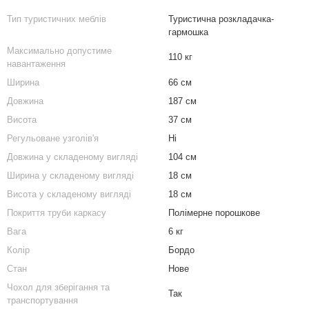
Тип туристичних меблів
Туристична розкладачка-
гармошка
Максимально допустиме
110 кг
навантаження
Ширина
66 см
Довжина
187 см
Висота
37 см
Регульоване узголів'я
Ні
Довжина у складеному вигляді
104 см
Ширина у складеному вигляді
18 см
Висота у складеному вигляді
18 см
Покриття труби каркасу
Полімерне порошкове
Вага
6 кг
Колір
Бордо
Стан
Нове
Чохол для зберігання та
Так
транспортування