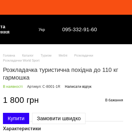
 та
095-332-91-60
Укр
ення
Головна
Каталог
Туризм
Меблі
Розкладачки
Розкладачки World Sport
Розкладачка туристична похідна до 110 кг
гармошка
В наявності
Артикул: C-8001-1R
Написати відгук
1 800 грн
В бажання
Купити
Замовити швидко
Характеристики