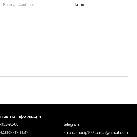
Країна виробника
Кітай
нтактна інформація
-332-91-60
telegram
sale.camping100comua@gmail.com
едзвонити вам?