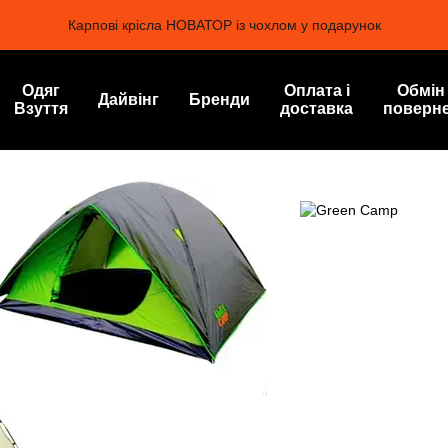
Карпові крісла НОВАТОР із чохлом у подарунок
Одяг
Оплата і
Обмін
Дайвінг
Бренди
Взуття
доставка
поверн