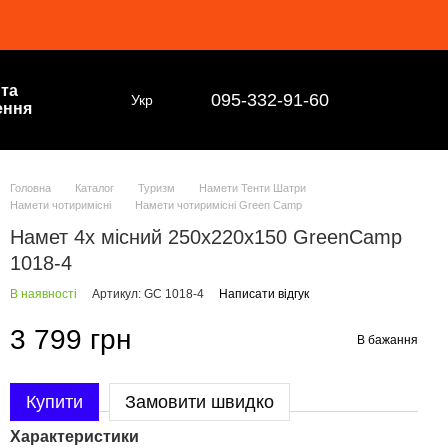
 та
095-332-91-60
Укр
ення
Головна
Каталог
Туризм
Намети Тенти Шатри
Намети чотиримісні
Намети чотиримісні Green Camp
Намет 4х місний 250х220х150 GreenCamp
1018-4
В наявності
Артикул: GC 1018-4
Написати відгук
3 799 грн
В бажання
Купити
Замовити швидко
Характеристики