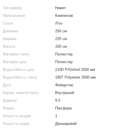
Тип виробу
Намет
Призначення
Кемпінгові
Сезон
Літо
Довжина
250 см
Ширина
220 см
Висота
150 см
Матеріал тенту
Поліестер
Матеріал дна
Поліестер
Водостійкість дна
210D P/Oxford 2500 мм
Водостійкість тенту
190T Polyester 2500 мм
Дуги
Фиберглас
Каркас намету/тенту
Внутрішній
Діаметр
9.5
Форма
Півсфера
Кількість входів
1
Кількість шарів
Двошаровий