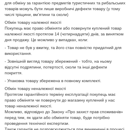
для обміну за гарантією предметів туристичних та рибальських
товарів можуть бути лише виробничі дефекти товару (у тому
числі тріщини, вм'ятини та сколи)
Обмін товару належної якості
Покупець має право обміняти або повернути куплений товар
належної якості протягом 14 (чотирнадцяти) днів, за винятком
дня продажу. Це можливо у випадках, коли:
- Товар не був у вжитку, та його стан повністю придатний для
використання.
- Зовнішній вигляд товару збережений - тобто, на ньому
відсутні подряпини, потертості, сколи та інші дефекти
покриття.
- Упаковка товару збережена в повному комплекті.
Обмін товару неналежної якості
Протягом гарантійного терміну експлуатації покупець має
право обміняти чи повернути до магазину куплений у нас
товар неналежної якості.
Можливо, відповідно до Закону «Про захист прав споживачів»
перед тим, як здати або обміняти товар, буде потрібно
проведення технічної експертизи.
Також гарантія не розповсюджується при виникненні в процесі