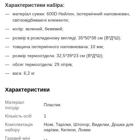
Характеристики набіра:
матеріал сумки: 600D Нейлон, ізотермічний наповнювач,
світловідбиваючі елементи;
колір: зелений, бежевий;
розмір в розкладеному вигляді: 35*50*38 см (В*Д*Ш);
товщина ізотермічного наповнювача: 10 мм;
розмір термоотдела: 32,5*39*23 см (В*Д*Ш);
обсяг термоотдела: 29 літрів;
вага: 6,2 кг
Характеристики
Матеріал
Пластик
посуду
Кількість осіб
1
Комплектація
Ножі, Тарілки, Штопор, Виделки, Дошка для
набору
нарізки, Келихи, Ложки
Газовий міні