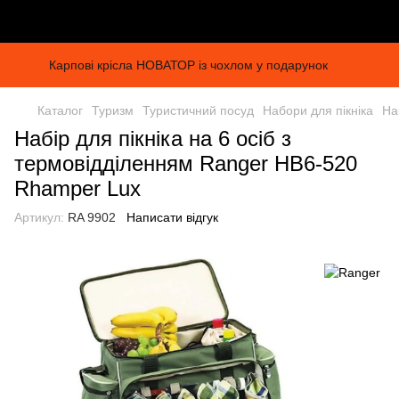
Карпові крісла НОВАТОР із чохлом у подарунок
Каталог
Туризм
Туристичний посуд
Набори для пікніка
На
Набір для пікніка на 6 осіб з
термовідділенням Ranger НВ6-520
Rhamper Lux
Артикул:
RA 9902
Написати відгук