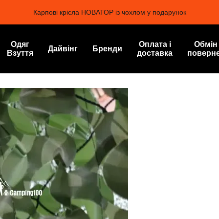
Карпові крісла НОВАТОР із чохлом у подарунок
Одяг
Оплата і
Обмін
Дайвінг
Бренди
Взуття
доставка
поверн