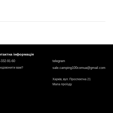
нтактна інформація
-332-91-60
telegram
sale.camping100comua@gmail.com
едзвонити вам?
Харків, вул. Проспектна 21
Мапа проїзду