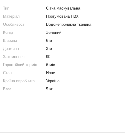
Тип
Сітка маскувальна
Матеріал
Прогумована ПВХ
Особливості
Водонепроникна тканина
Колір
Зелений
Ширина
6 м
Довжина
3 м
Затемнення
90
Гарантійний термін
6 міс
Стан
Нове
Країна виробника
Україна
Вага
5 кг