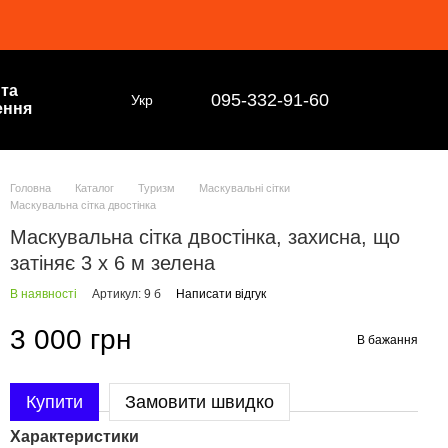
 та
095-332-91-60
Укр
ення
Головна
Каталог
Туризм
Маскувальні сітки
Маскувальна сітка двостінка
Маскувальна сітка двостінка, захисна, що
затіняє 3 х 6 м зелена
В наявності
Артикул: 9 б
Написати відгук
3 000 грн
В бажання
Купити
Замовити швидко
Характеристики