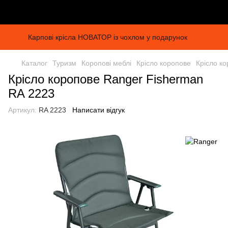
Карпові крісла НОВАТОР із чохлом у подарунок
Каталог
Туризм
Коропові меблі
Крісло коропове
Крісло к
Крісло коропове Ranger Fisherman
RA 2223
Артикул:
RA 2223
Написати відгук