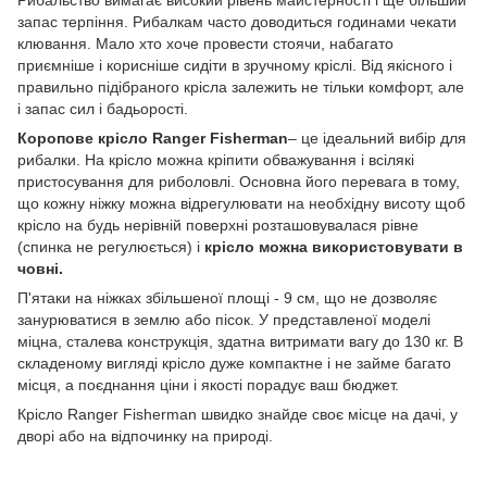
запас терпіння. Рибалкам часто доводиться годинами чекати
клювання. Мало хто хоче провести стоячи, набагато
приємніше і корисніше сидіти в зручному кріслі. Від якісного і
правильно підібраного крісла залежить не тільки комфорт, але
і запас сил і бадьорості.
Коропове крісло Ranger Fisherman
– це ідеальний вибір для
рибалки. На крісло можна кріпити обважування і всілякі
пристосування для риболовлі. Основна його перевага в тому,
що кожну ніжку можна відрегулювати на необхідну висоту щоб
крісло на будь нерівній поверхні розташовувалася рівне
(спинка не регулюється) і
крісло можна використовувати в
човні.
П'ятаки на ніжках збільшеної площі - 9 см, що не дозволяє
занурюватися в землю або пісок. У представленої моделі
міцна, сталева конструкція, здатна витримати вагу до 130 кг. В
складеному вигляді крісло дуже компактне і не займе багато
місця, а поєднання ціни і якості порадує ваш бюджет.
Крісло Ranger Fisherman швидко знайде своє місце на дачі, у
дворі або на відпочинку на природі.