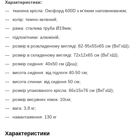
Характеристики:
тканина крісла: Оксфорд 600D з м'яким наповнювачем;
колір: темно-зелений;
рама: сталева труба Ø19мм;
підлокітники: алюміній;
розмір в розкладеному вигляді: 82-95х55х65 см (ВхГхШ);
розмір в складеному вигляді: 72х12х65 см (ВхГхШ);
розмір сидіння: 40х50 см (Дхш);
висота сидіння: від підлоги 40-50 см;
висота спинки: від сидіння 50 см;
розмір упакованого крісла: 66х15х76 см (ВхГхШ);
розмір висувних ніжок: 10см;
вага: 3,8 кг;
навантаження: 130 кг
Характеристики