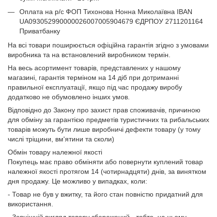
Оплата на р/с ФОП Тихонова Нонна Миколаївна IBAN
UA093052990000026007005904679 ЄДРПОУ 2711201164
Приватбанку
На всі товари поширюється офіційна гарантія згідно з умовами
виробника та на встановлений виробником термін.
На весь асортимент товарів, представлених у нашому
магазині, гарантія терміном на 14 діб при дотриманні
правильної експлуатації, якщо під час продажу виробу
додатково не обумовлено інших умов.
Відповідно до Закону про захист прав споживачів, причиною
для обміну за гарантією предметів туристичних та рибальських
товарів можуть бути лише виробничі дефекти товару (у тому
числі тріщини, вм'ятини та сколи)
Обмін товару належної якості
Покупець має право обміняти або повернути куплений товар
належної якості протягом 14 (чотирнадцяти) днів, за винятком
дня продажу. Це можливо у випадках, коли:
- Товар не був у вжитку, та його стан повністю придатний для
використання.
- Зовнішній вигляд товару збережений - тобто, на ньому