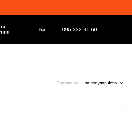
 та
095-332-91-60
Укр
ення
Сортування:
за популярністю