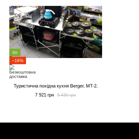
Хіт
−16%
Туристична похідна кухня Berger, MT-2.
7 921 грн
9 430 грн