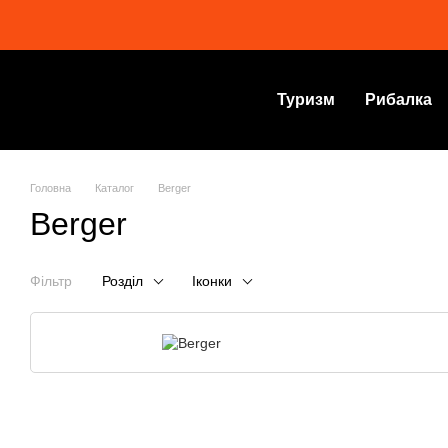
Перейти до основного контенту
Туризм
Рибалка
Головна
Каталог
Berger
Berger
Фільтр
Розділ
Іконки