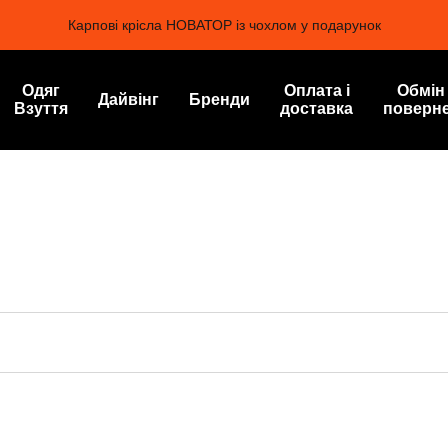
Карпові крісла НОВАТОР із чохлом у подарунок
Одяг
Оплата і
Обмін
Дайвінг
Бренди
Взуття
доставка
поверн