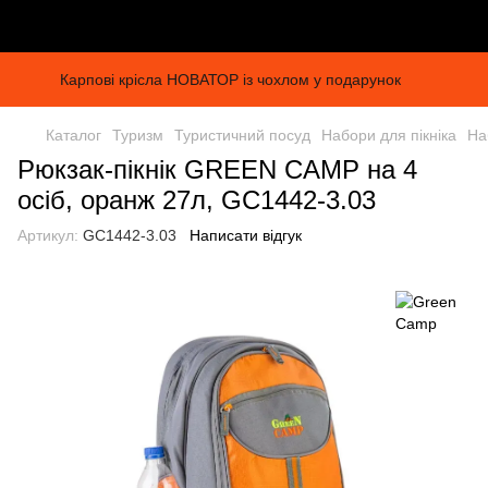
Карпові крісла НОВАТОР із чохлом у подарунок
Каталог
Туризм
Туристичний посуд
Набори для пікніка
На
Рюкзак-пікнік GREEN CAMP на 4
осіб, оранж 27л, GC1442-3.03
Артикул:
GC1442-3.03
Написати відгук