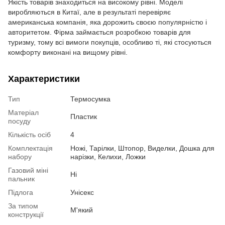
Якість товарів знаходиться на високому рівні. Моделі
виробляються в Китаї, але в результаті перевіряє
американська компанія, яка дорожить своєю популярністю і
авторитетом. Фірма займається розробкою товарів для
туризму, тому всі вимоги покупців, особливо ті, які стосуються
комфорту виконані на вищому рівні.
Характеристики
Тип
Термосумка
Матеріал
Пластик
посуду
Кількість осіб
4
Комплектація
Ножі, Тарілки, Штопор, Виделки, Дошка для
набору
нарізки, Келихи, Ложки
Газовий міні
Ні
пальник
Підлога
Унісекс
За типом
М'який
конструкції