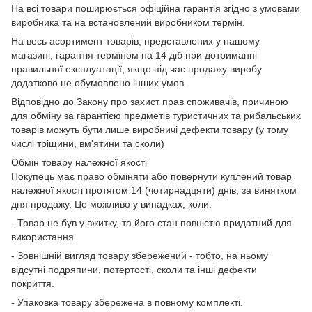
На всі товари поширюється офіційна гарантія згідно з умовами
виробника та на встановлений виробником термін.
На весь асортимент товарів, представлених у нашому
магазині, гарантія терміном на 14 діб при дотриманні
правильної експлуатації, якщо під час продажу виробу
додатково не обумовлено інших умов.
Відповідно до Закону про захист прав споживачів, причиною
для обміну за гарантією предметів туристичних та рибальських
товарів можуть бути лише виробничі дефекти товару (у тому
числі тріщини, вм'ятини та сколи)
Обмін товару належної якості
Покупець має право обміняти або повернути куплений товар
належної якості протягом 14 (чотирнадцяти) днів, за винятком
дня продажу. Це можливо у випадках, коли:
- Товар не був у вжитку, та його стан повністю придатний для
використання.
- Зовнішній вигляд товару збережений - тобто, на ньому
відсутні подряпини, потертості, сколи та інші дефекти
покриття.
- Упаковка товару збережена в повному комплекті.