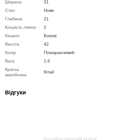
Ширина
31
Стан
Нове
Глибина
21
Кількість лямок
2
Кишені
Бокові
Висота
42
Колір
Помаранчевий
Вага
1.6
Країна
Кітай
виробника
Відгуки
Додайте перший відгук