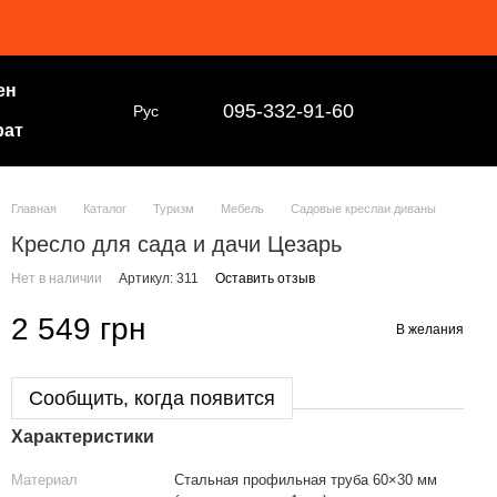
ен
095-332-91-60
Рус
рат
Главная
Каталог
Туризм
Мебель
Садовые креслаи диваны
Кресло для сада и дачи Цезарь
Нет в наличии
Артикул: 311
Оставить отзыв
2 549 грн
В желания
Сообщить, когда появится
Характеристики
Материал
Стальная профильная труба 60×30 мм