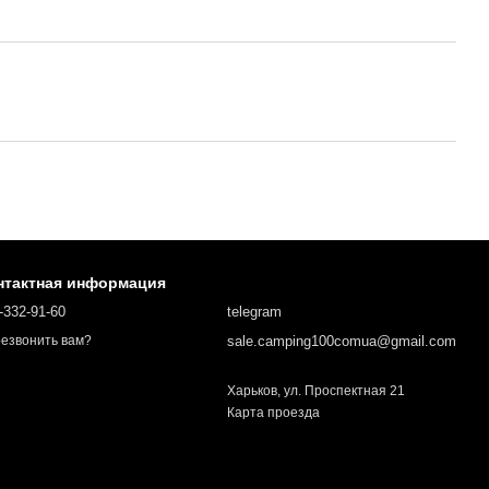
нтактная информация
-332-91-60
telegram
sale.camping100comua@gmail.com
езвонить вам?
Харьков, ул. Проспектная 21
Карта проезда