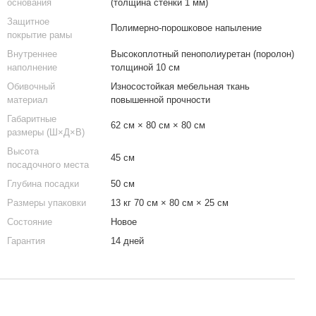
основания
(толщина стенки 1 мм)
Защитное
Полимерно-порошковое напыление
покрытие рамы
Внутреннее
Высокоплотный пенополиуретан (поролон)
наполнение
толщиной 10 см
Обивочный
Износостойкая мебельная ткань
материал
повышенной прочности
Габаритные
62 см × 80 см × 80 см
размеры (Ш×Д×В)
Высота
45 см
посадочного места
Глубина посадки
50 см
Размеры упаковки
13 кг 70 см × 80 см × 25 см
Состояние
Новое
Гарантия
14 дней