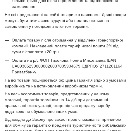
більше трьох днів після оформлення та підтвердження
замовлення.
Не всі представлені на сайті товари є в наявності! Деякі товари
можуть бути тимчасово відсутні або поставляються на
замовлення у погоджені з клієнтом терміни.
Оплата товару після отримання у відділенні транспортної
компанії. Накладений платіж тариф нової пошти 2% від
суми післяплати +20 грн.
Оплата на р/с ФОП Тихонова Нонна Миколаївна IBAN
UA093052990000026007005904679 ЄДРПОУ 2711201164
Приватбанку
На всі товари поширюється офіційна гарантія згідно з умовами
виробника та на встановлений виробником термін.
На весь асортимент товарів, представлених у нашому
магазині, гарантія терміном на 14 діб при дотриманні
правильної експлуатації, якщо під час продажу виробу
додатково не обумовлено інших умов.
Відповідно до Закону про захист прав споживачів, причиною
для обміну за гарантією предметів туристичних та рибальських
товарів можуть бути лише виробничі дефекти товару (у тому