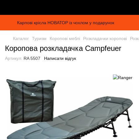
Карпові крісла НОВАТОР із чохлом у подарунок
Каталог
Туризм
Коропові меблі
Розкладачки коропові
Розк
Коропова розкладачка Campfeuer
Артикул:
RA 5507
Написати відгук