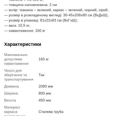
— товщина наповнювача: 2 см
— колір: тканина – зелений, каркас – зелений, чорний, сірий;
— розмір в розкладеному вигляді: 30-45х208х80 см (ВхДхШ);
— розмір в упаковці: 81х22х83 см (ВхГхШ);
— вага: 10,5 кг;
— навантаження: 160 кг
Характеристики
Максимально
допустиме
160 кг
навантаження
Чохол для
зберігання та
Так
транспортування
Довжина
2080 мм
Ширина
800 мм
Висота
450 мм
Матеріал
каркаса
Сталева труба
розкладачки