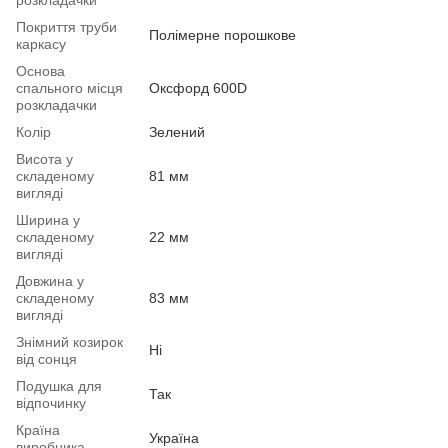
Покриття труби
Полімерне порошкове
каркасу
Основа
спального місця
Оксфорд 600D
розкладачки
Колір
Зелений
Висота у
складеному
81 мм
вигляді
Ширина у
складеному
22 мм
вигляді
Довжина у
складеному
83 мм
вигляді
Знімний козирок
Ні
від сонця
Подушка для
Так
відпочинку
Країна
Україна
виробника