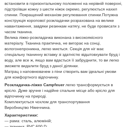
встановити в горизонтальному положенні на нерівній поверхні,
підстроївши кожну з шести ніжок окремо, регулюється нахил
спинки. Покращений механізм регулювання спинки.Потужна
конструкція коропової розкладачки розрахована на велике
навантаження, завдяки резинкам натягу, не буде провисати з
часом тканина.
Велика ліжко-розкладачка виконана з високоякісного
матеріалу. Тканина практична, не вигорає на сонці,
вологонепроникна, легко миється. Секція для ніг має
спеціальну тканинну вставку зі здатністю відштовхувати бруд і
воду, але все ж, якщо вам вдасться її забруднити, то ви легко
зможете видалити бруд з даної ділянки.
Матрац з наповнювачем з піни створить вам ідеальні умови
для комфортного відпочинку.
Розкладачка-ліжко Campfeuer
легко трансформується в
крісло. Дуже зручне і надійне спальне місце або крісло для
відпочинку на природі.
Комплектується чохлом для транспортування
Виробництво Німеччина.
Характеристики:
— рама: сталь, алюміній;
— тканина: PVC 600 D;